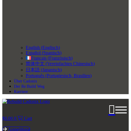
English
(
Englisch
)
Español
(
Spanisch
)
Français
(
Französisch
)
简体中文
(
Vereinfachtes Chinesisch
)
日本語
(
Japanisch
)
Português
(
Portugiesisch, Brasilien
)
Über Cadonix
Der Re:Build Weg
Karriere
$
0.00
0
Cart
Anmeldung