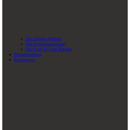
Das Design-Bündel
Das Fertigungsbündel
Das End-To-End-Bündel
Preisgestaltung
Ressourcen