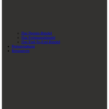
Das Design-Bündel
Das Fertigungsbündel
Das End-To-End-Bündel
Preisgestaltung
Ressourcen