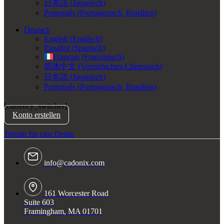
日本語
(
Japanisch
)
Português
(
Portugiesisch, Brasilien
)
Deutsch
English
(
Englisch
)
Español
(
Spanisch
)
Français
(
Französisch
)
简体中文
(
Vereinfachtes Chinesisch
)
日本語
(
Japanisch
)
Português
(
Portugiesisch, Brasilien
)
[currency_switcher]
Konto erstellen
Termin für eine Demo
info@cadonix.com
161 Worcester Road
Suite 603
Framingham, MA 01701