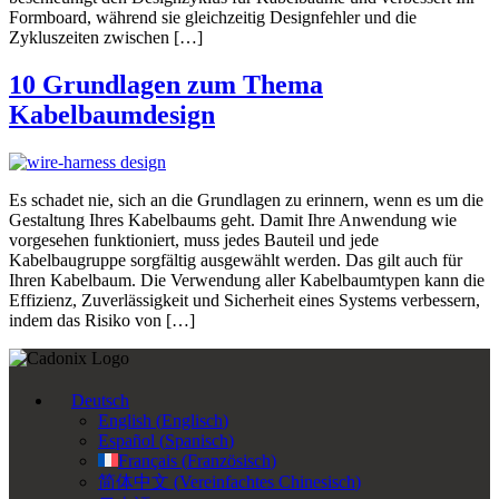
Formboard, während sie gleichzeitig Designfehler und die
Zykluszeiten zwischen […]
10 Grundlagen zum Thema
Kabelbaumdesign
Es schadet nie, sich an die Grundlagen zu erinnern, wenn es um die
Gestaltung Ihres Kabelbaums geht. Damit Ihre Anwendung wie
vorgesehen funktioniert, muss jedes Bauteil und jede
Kabelbaugruppe sorgfältig ausgewählt werden. Das gilt auch für
Ihren Kabelbaum. Die Verwendung aller Kabelbaumtypen kann die
Effizienz, Zuverlässigkeit und Sicherheit eines Systems verbessern,
indem das Risiko von […]
Deutsch
English
(
Englisch
)
Español
(
Spanisch
)
Français
(
Französisch
)
简体中文
(
Vereinfachtes Chinesisch
)