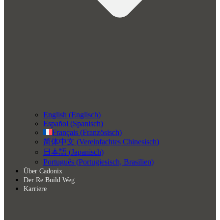
English
(
Englisch
)
Español
(
Spanisch
)
Français
(
Französisch
)
简体中文
(
Vereinfachtes Chinesisch
)
日本語
(
Japanisch
)
Português
(
Portugiesisch, Brasilien
)
Über Cadonix
Der Re:Build Weg
Karriere