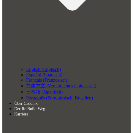
English
(
Englisch
)
Español
(
Spanisch
)
Français
(
Französisch
)
简体中文
(
Vereinfachtes Chinesisch
)
日本語
(
Japanisch
)
Português
(
Portugiesisch, Brasilien
)
Über Cadonix
Der Re:Build Weg
Karriere