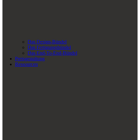
Das Design-Bündel
Das Fertigungsbündel
Das End-To-End-Bündel
Preisgestaltung
Ressourcen