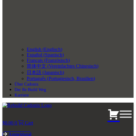
English
(
Englisch
)
Español
(
Spanisch
)
Français
(
Französisch
)
简体中文
(
Vereinfachtes Chinesisch
)
日本語
(
Japanisch
)
Português
(
Portugiesisch, Brasilien
)
Über Cadonix
Der Re:Build Weg
Karriere
$
0.00
0
Cart
Anmeldung