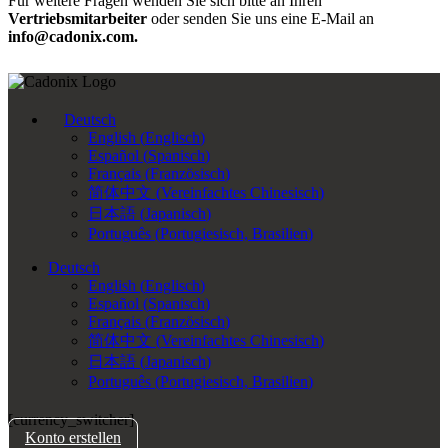
Für weitere Fragen wenden Sie sich bitte an Ihren
Vertriebsmitarbeiter
oder senden Sie uns eine E-Mail an
info@cadonix.com.
Deutsch
English
(
Englisch
)
Español
(
Spanisch
)
Français
(
Französisch
)
简体中文
(
Vereinfachtes Chinesisch
)
日本語
(
Japanisch
)
Português
(
Portugiesisch, Brasilien
)
Deutsch
English
(
Englisch
)
Español
(
Spanisch
)
Français
(
Französisch
)
简体中文
(
Vereinfachtes Chinesisch
)
日本語
(
Japanisch
)
Português
(
Portugiesisch, Brasilien
)
[currency_switcher]
Konto erstellen