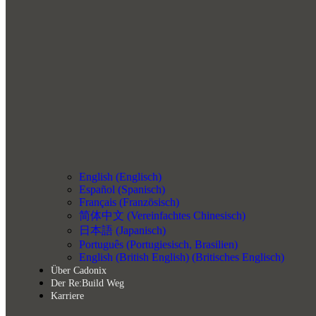
English
(
Englisch
)
Español
(
Spanisch
)
Français
(
Französisch
)
简体中文
(
Vereinfachtes Chinesisch
)
日本語
(
Japanisch
)
Português
(
Portugiesisch, Brasilien
)
English (British English)
(
Britisches Englisch
)
Über Cadonix
Der Re:Build Weg
Karriere