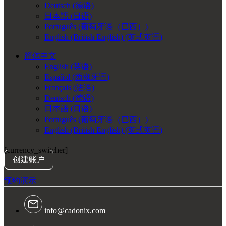
Deutsch
(
德语
)
日本語
(
日语
)
Português
(
葡萄牙语（巴西）
)
English (British English)
(
英式英语
)
简体中文
English
(
英语
)
Español
(
西班牙语
)
Français
(
法语
)
Deutsch
(
德语
)
日本語
(
日语
)
Português
(
葡萄牙语（巴西）
)
English (British English)
(
英式英语
)
[currency_switcher]
创建账户
预约演示
info@cadonix.com