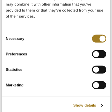
may combine it with other information that you’ve
provided to them or that they’ve collected from your use
of their services.
入门
视频资料库
Consent
常见问题
Necessary
Selection
新闻与博客
免费试用
登录
Preferences
Statistics
Marketing
Show details