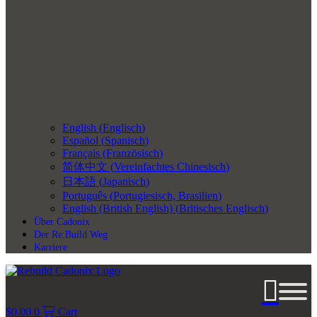
English
(
Englisch
)
Español
(
Spanisch
)
Français
(
Französisch
)
简体中文
(
Vereinfachtes Chinesisch
)
日本語
(
Japanisch
)
Português
(
Portugiesisch, Brasilien
)
English (British English)
(
Britisches Englisch
)
Über Cadonix
Der Re:Build Weg
Karriere
$
0.00
0
Cart