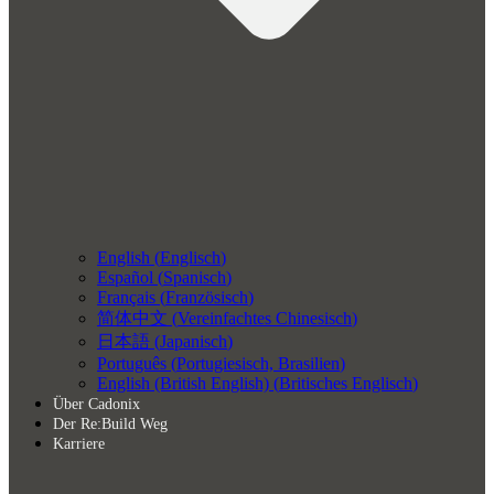
English
(
Englisch
)
Español
(
Spanisch
)
Français
(
Französisch
)
简体中文
(
Vereinfachtes Chinesisch
)
日本語
(
Japanisch
)
Português
(
Portugiesisch, Brasilien
)
English (British English)
(
Britisches Englisch
)
Über Cadonix
Der Re:Build Weg
Karriere