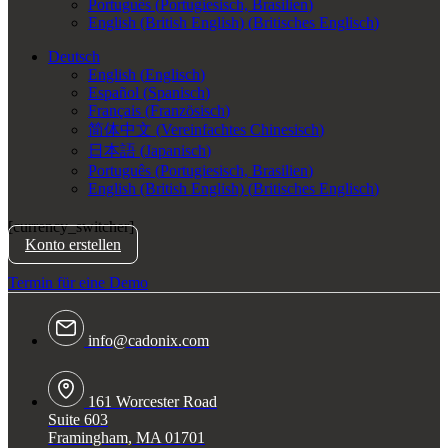
Português
(
Portugiesisch, Brasilien
)
English (British English)
(
Britisches Englisch
)
Deutsch
English
(
Englisch
)
Español
(
Spanisch
)
Français
(
Französisch
)
简体中文
(
Vereinfachtes Chinesisch
)
日本語
(
Japanisch
)
Português
(
Portugiesisch, Brasilien
)
English (British English)
(
Britisches Englisch
)
[currency_switcher]
Konto erstellen
Termin für eine Demo
info@cadonix.com
161 Worcester Road
Suite 603
Framingham, MA 01701