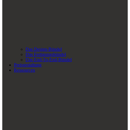
Das Design-Bündel
Das Fertigungsbündel
Das End-To-End-Bündel
Preisgestaltung
Ressourcen