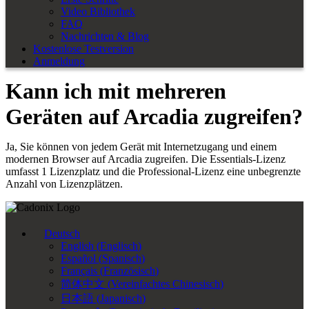
Video Bibliothek
FAQ
Nachrichten & Blog
Kostenlose Testversion
Anmeldung
Kann ich mit mehreren
Geräten auf Arcadia zugreifen?
Ja, Sie können von jedem Gerät mit Internetzugang und einem
modernen Browser auf Arcadia zugreifen. Die Essentials-Lizenz
umfasst 1 Lizenzplatz und die Professional-Lizenz eine unbegrenzte
Anzahl von Lizenzplätzen.
Deutsch
English
(
Englisch
)
Español
(
Spanisch
)
Français
(
Französisch
)
简体中文
(
Vereinfachtes Chinesisch
)
日本語
(
Japanisch
)