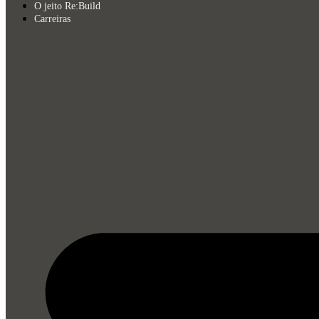
O jeito Re:Build
Carreiras