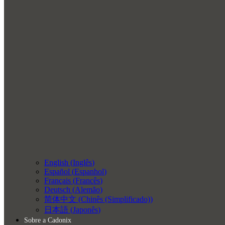
English
(
Inglês
)
Español
(
Espanhol
)
Français
(
Francês
)
Deutsch
(
Alemão
)
简体中文
(
Chinês (Simplificado)
)
日本語
(
Japonês
)
Sobre a Cadonix