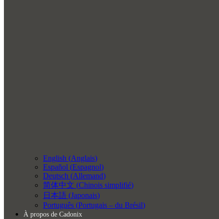
English
(
Anglais
)
Español
(
Espagnol
)
Deutsch
(
Allemand
)
简体中文
(
Chinois simplifié
)
日本語
(
Japonais
)
Português
(
Portugais – du Brésil
)
À propos de Cadonix