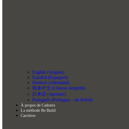
English
(
Anglais
)
Español
(
Espagnol
)
Deutsch
(
Allemand
)
简体中文
(
Chinois simplifié
)
日本語
(
Japonais
)
Português
(
Portugais – du Brésil
)
À propos de Cadonix
La méthode Re:Build
Carrières