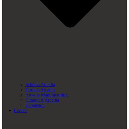
Schéma Arcadia
Harnais Arcadia
Arcadia Manufacturing
Citation d’Arcadia
Expansion
Liasses