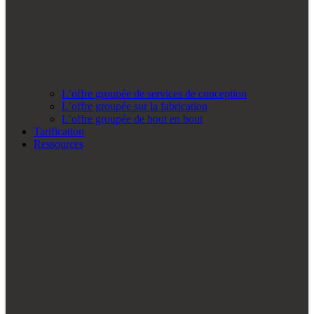
L’offre groupée de services de conception
L’offre groupée sur la fabrication
L’offre groupée de bout en bout
Tarification
Ressources