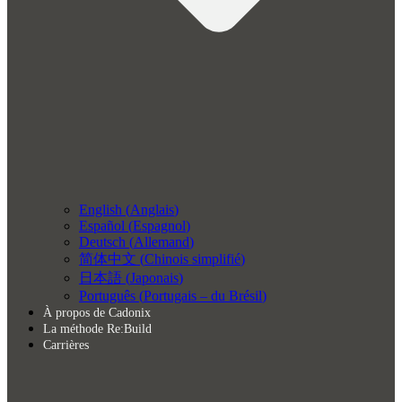
English
(
Anglais
)
Español
(
Espagnol
)
Deutsch
(
Allemand
)
简体中文
(
Chinois simplifié
)
日本語
(
Japonais
)
Português
(
Portugais – du Brésil
)
À propos de Cadonix
La méthode Re:Build
Carrières