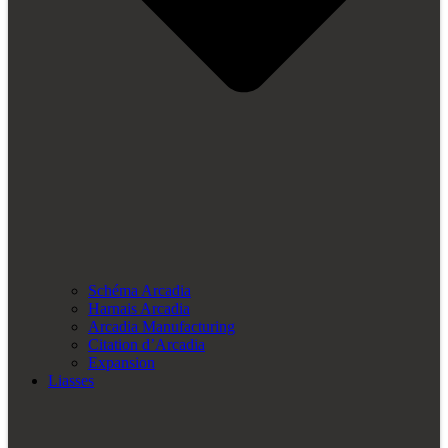
Schéma Arcadia
Harnais Arcadia
Arcadia Manufacturing
Citation d’Arcadia
Expansion
Liasses