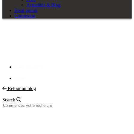
Actualités & Blog
Essai gratuit
Connexion
L’impact des outils ECAD sur
les pratiques de conception
durable
April 16, 2024
vipgo
Retour au blog
Search