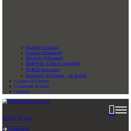
English
(
Anglais
)
Español
(
Espagnol
)
Deutsch
(
Allemand
)
简体中文
(
Chinois simplifié
)
日本語
(
Japonais
)
Português
(
Portugais – du Brésil
)
À propos de Cadonix
La méthode Re:Build
Carrières
$
0.00
0
Cart
Connexion