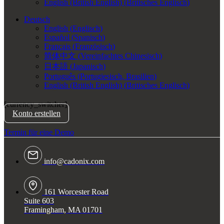
English (British English)
(
Britisches Englisch
)
Deutsch
English
(
Englisch
)
Español
(
Spanisch
)
Français
(
Französisch
)
简体中文
(
Vereinfachtes Chinesisch
)
日本語
(
Japanisch
)
Português
(
Portugiesisch, Brasilien
)
English (British English)
(
Britisches Englisch
)
[currency_switcher]
Konto erstellen
Termin für eine Demo
info@cadonix.com
161 Worcester Road
Suite 603
Framingham, MA 01701