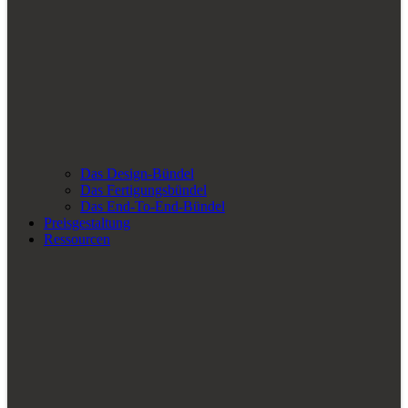
Das Design-Bündel
Das Fertigungsbündel
Das End-To-End-Bündel
Preisgestaltung
Ressourcen