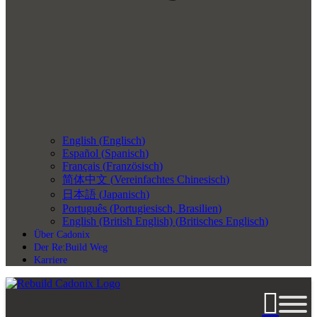
English
(
Englisch
)
Español
(
Spanisch
)
Français
(
Französisch
)
简体中文
(
Vereinfachtes Chinesisch
)
日本語
(
Japanisch
)
Português
(
Portugiesisch, Brasilien
)
English (British English)
(
Britisches Englisch
)
Über Cadonix
Der Re:Build Weg
Karriere