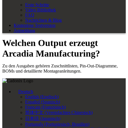
Erste Schritte
Video Bibliothek
FAQ
Nachrichten & Blog
Kostenlose Testversion
Anmeldung
Welchen Output erzeugt
Arcadia Manufacturing?
Zu den Ausgaben gehören Zuschnittlisten, Pin-Out-Diagramme,
BOMs und detaillierte Montageanleitungen.
Deutsch
English
(
Englisch
)
Español
(
Spanisch
)
Français
(
Französisch
)
简体中文
(
Vereinfachtes Chinesisch
)
日本語
(
Japanisch
)
Português
(
Portugiesisch, Brasilien
)