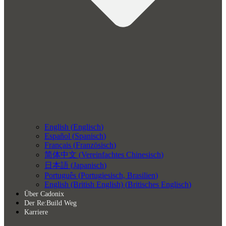
English
(
Englisch
)
Español
(
Spanisch
)
Français
(
Französisch
)
简体中文
(
Vereinfachtes Chinesisch
)
日本語
(
Japanisch
)
Português
(
Portugiesisch, Brasilien
)
English (British English)
(
Britisches Englisch
)
Über Cadonix
Der Re:Build Weg
Karriere