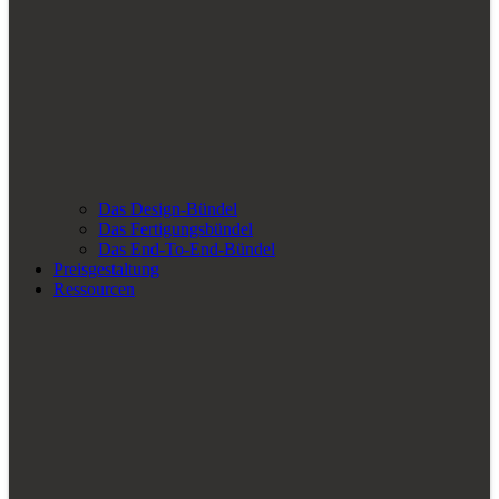
Das Design-Bündel
Das Fertigungsbündel
Das End-To-End-Bündel
Preisgestaltung
Ressourcen