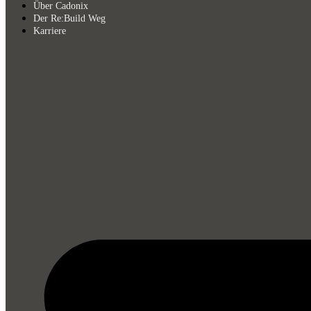
Über Cadonix
Der Re:Build Weg
Karriere