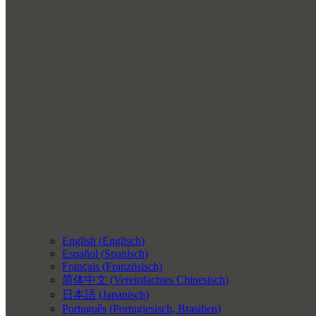
English
(
Englisch
)
Español
(
Spanisch
)
Français
(
Französisch
)
简体中文
(
Vereinfachtes Chinesisch
)
日本語
(
Japanisch
)
Português
(
Portugiesisch, Brasilien
)