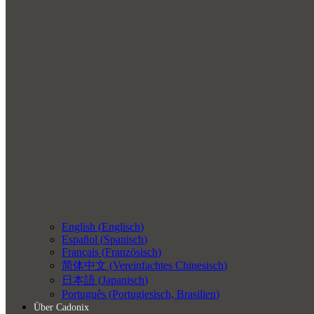
English
(
Englisch
)
Español
(
Spanisch
)
Français
(
Französisch
)
简体中文
(
Vereinfachtes Chinesisch
)
日本語
(
Japanisch
)
Português
(
Portugiesisch, Brasilien
)
Über Cadonix