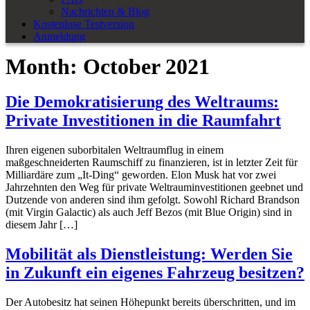
Nachrichten & Blog
Kostenlose Testversion
Anmeldung
Month:
October 2021
Die Demokratisierung des Weltraums:
Private Investitionen in die Raumfahrt
Ihren eigenen suborbitalen Weltraumflug in einem
maßgeschneiderten Raumschiff zu finanzieren, ist in letzter Zeit für
Milliardäre zum „It-Ding“ geworden. Elon Musk hat vor zwei
Jahrzehnten den Weg für private Weltrauminvestitionen geebnet und
Dutzende von anderen sind ihm gefolgt. Sowohl Richard Brandson
(mit Virgin Galactic) als auch Jeff Bezos (mit Blue Origin) sind in
diesem Jahr […]
Mobilität als Dienstleistung: Werden Sie
in Zukunft ein eigenes Fahrzeug besitzen?
Der Autobesitz hat seinen Höhepunkt bereits überschritten, und im