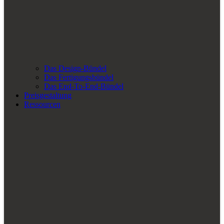
Das Design-Bündel
Das Fertigungsbündel
Das End-To-End-Bündel
Preisgestaltung
Ressourcen