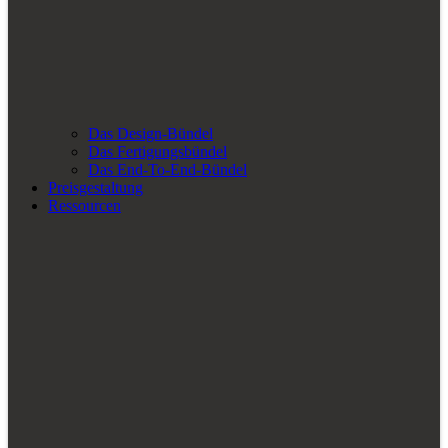
Das Design-Bündel
Das Fertigungsbündel
Das End-To-End-Bündel
Preisgestaltung
Ressourcen