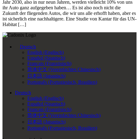
Jahr 2030, also in nur neun Jahren, werden vielleicht 10% von uns
ihr Auto ganz aufgegeben haben… Es ist also noch nicht die
Zukunft der fliegenden Autos, die wir uns alle erhofft haben, aber es
ist sicherlich eine nachhaltigere. Eine Studie von Kantar für das UN-
Habitat […]
Deutsch
English
(
Englisch
)
Español
(
Spanisch
)
Français
(
Französisch
)
简体中文
(
Vereinfachtes Chinesisch
)
日本語
(
Japanisch
)
Português
(
Portugiesisch, Brasilien
)
Deutsch
English
(
Englisch
)
Español
(
Spanisch
)
Français
(
Französisch
)
简体中文
(
Vereinfachtes Chinesisch
)
日本語
(
Japanisch
)
Português
(
Portugiesisch, Brasilien
)