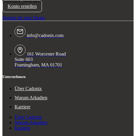
[currency_switcher]
Konto erstellen
Termin für eine Demo
info@cadonix.com
161 Worcester Road
Suite 603
Framingham, MA 01701
Unternehmen
Über Cadonix
Warum Arkadien
Karriere
Über Cadonix
Warum Arkadien
Karriere