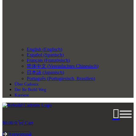
English
(
Englisch
)
Español
(
Spanisch
)
Français
(
Französisch
)
简体中文
(
Vereinfachtes Chinesisch
)
日本語
(
Japanisch
)
Português
(
Portugiesisch, Brasilien
)
Über Cadonix
Der Re:Build Weg
Karriere
$
0.00
0
Cart
Anmeldung