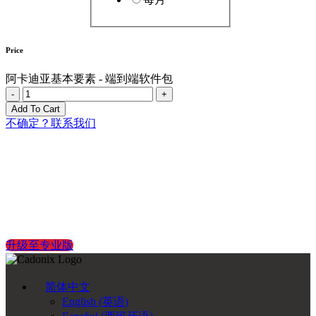
Price
阿卡迪亚基本要素 - 端到端软件包
阿
-
+
卡
Add To Cart
迪
不确定？联系我们
亚
基
简化生产的终极工具包。
本
要
素
转至 Arcadia 端到端专业版，获得无限的设计、制造和集成能
-
力。
端
到
升级至专业版
端
软
件
简体中文
包
English
(
英语
)
quantity