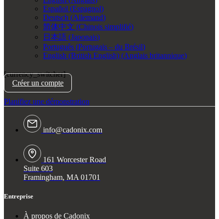
Español
(
Espagnol
)
Deutsch
(
Allemand
)
简体中文
(
Chinois simplifié
)
日本語
(
Japonais
)
Português
(
Portugais – du Brésil
)
English (British English)
(
Anglais britannique
)
[currency_switcher]
Créer un compte
Planifiez une démonstration
info@cadonix.com
161 Worcester Road
Suite 603
Framingham, MA 01701
Entreprise
À propos de Cadonix