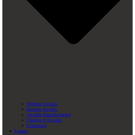
Schéma Arcadia
Harnais Arcadia
Arcadia Manufacturing
Citation d’Arcadia
Expansion
Liasses