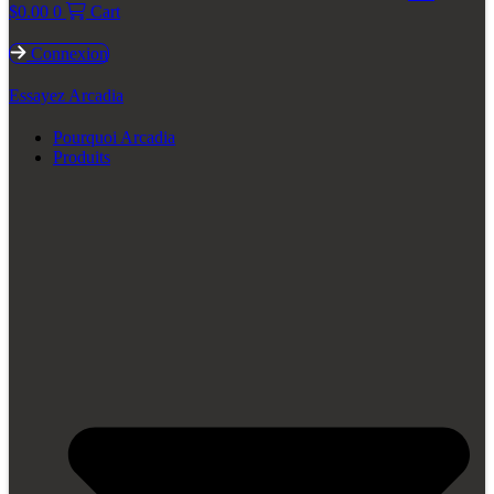
$
0.00
0
Cart
Connexion
Essayez Arcadia
Pourquoi Arcadia
Produits