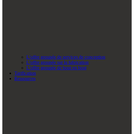
L’offre groupée de services de conception
L’offre groupée sur la fabrication
L’offre groupée de bout en bout
Tarification
Ressources