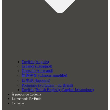
English
(
Anglais
)
Español
(
Espagnol
)
Deutsch
(
Allemand
)
简体中文
(
Chinois simplifié
)
日本語
(
Japonais
)
Português
(
Portugais – du Brésil
)
English (British English)
(
Anglais britannique
)
À propos de Cadonix
La méthode Re:Build
Carrières