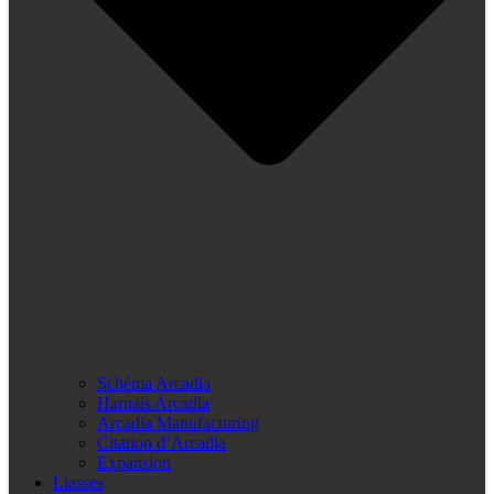
Schéma Arcadia
Harnais Arcadia
Arcadia Manufacturing
Citation d’Arcadia
Expansion
Liasses