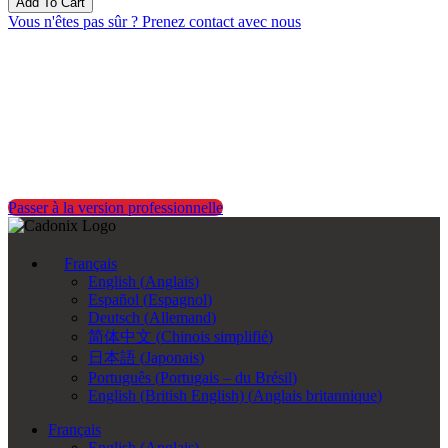
Add To Cart
Vous n'êtes pas sûr ? Prenez contact avec nous
La boîte à outils ultime pour une
production rationalisée.
Passez à Arcadia End-to-End Professional pour bénéficier de
capacités illimitées de conception, de fabrication et d’intégration.
Passer à la version professionnelle
Français
English
(
Anglais
)
Español
(
Espagnol
)
Deutsch
(
Allemand
)
简体中文
(
Chinois simplifié
)
日本語
(
Japonais
)
Português
(
Portugais – du Brésil
)
English (British English)
(
Anglais britannique
)
Français
English
(
Anglais
)