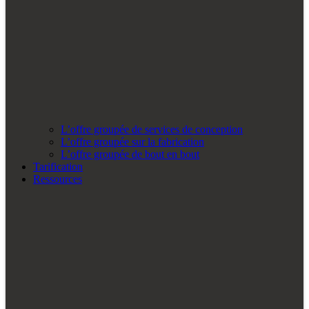
L’offre groupée de services de conception
L’offre groupée sur la fabrication
L’offre groupée de bout en bout
Tarification
Ressources