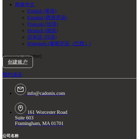
简体中文
English
(
英语
)
Español
(
西班牙语
)
Français
(
法语
)
Deutsch
(
德语
)
日本語
(
日语
)
Português
(
葡萄牙语（巴西）
)
[currency_switcher]
创建账户
预约演示
info@cadonix.com
161 Worcester Road
Suite 603
Framingham, MA 01701
公司名称