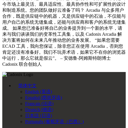
今市场上最灵活、最具适应性、最具协作性和可扩展性的设计
和制造系统。您的团队做好云准备了吗？ Arcadia 与众多用户
合作，既是供应链中的机器，又是供应链中的石油，不仅能与
用户自己的系统无缝集成，还能与供应商和客户的系统无缝集
成。 如果您已准备好将自己的业务提升到一个新的水平，请
来与我们谈谈我们的变革性工具集，以及 Cadonix Arcadia 解
决方案将如何在未来几年推动您的业务发展。 “如果您需要
ECAD 工具，我向您保证，除非您正在使用 Arcadia，否则您
肯定还没有准备好。我们不玩弄术语，如果它不在你的浏览器
中运行，那么它就是假云”。 – 安德鲁-阿姆斯特朗博士
Cadonix 联合创始人
简体中文
English
(
英语
)
Español
(
西班牙语
)
Français
(
法语
)
Deutsch
(
德语
)
日本語
(
日语
)
Português
(
葡萄牙语（巴西）
)