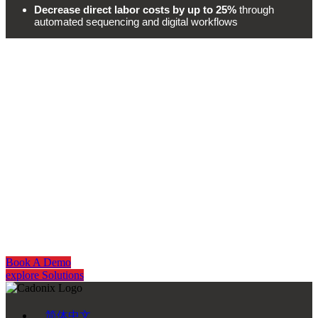
Decrease direct labor costs by up to 25%
through
automated sequencing and digital workflows
Get Started
Whether you’re reducing formboard lead times or transitioning to d
smartBuild by Re:Build Cadonix removes manual complexity from h
teams can build faster, with higher quality, and complete confide
testing.
Book A Demo
explore Solutions
简体中文