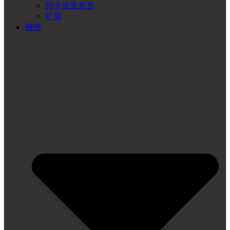
阿卡迪亚名言
扩展
捆绑