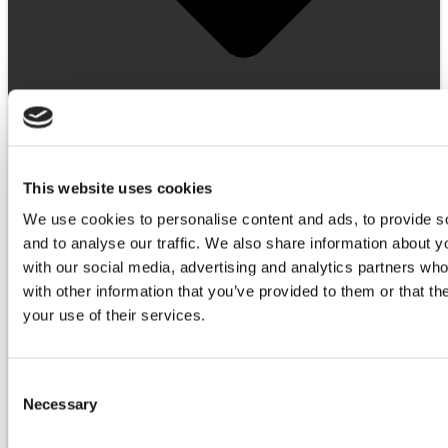
This website uses cookies
We use cookies to personalise content and ads, to provide s
and to analyse our traffic. We also share information about yo
设计包
with our social media, advertising and analytics partners wh
制造包
with other information that you’ve provided to them or that th
端到端软件包
your use of their services.
定价
资源
Consent
Necessary
Selection