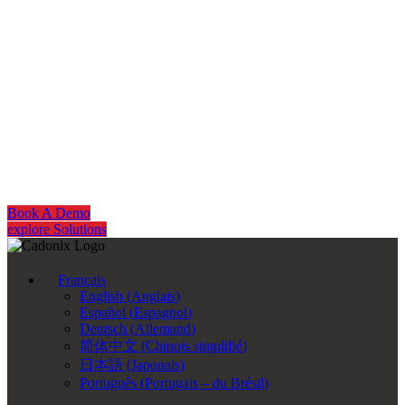
Get Started
Whether you’re reducing formboard lead times or transitioning to d
smartBuild by Re:Build Cadonix removes manual complexity from h
teams can build faster, with higher quality, and complete confide
testing.
Book A Demo
explore Solutions
Français
English
(
Anglais
)
Español
(
Espagnol
)
Deutsch
(
Allemand
)
简体中文
(
Chinois simplifié
)
日本語
(
Japonais
)
Português
(
Portugais – du Brésil
)