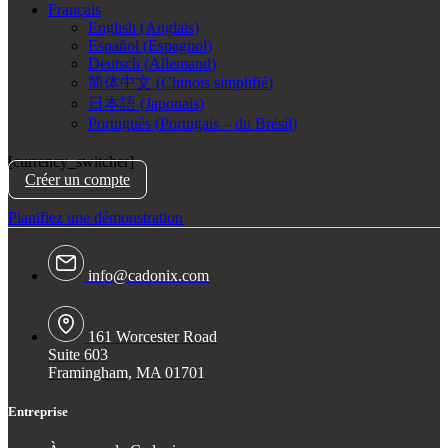
Français
English
(
Anglais
)
Español
(
Espagnol
)
Deutsch
(
Allemand
)
简体中文
(
Chinois simplifié
)
日本語
(
Japonais
)
Português
(
Portugais – du Brésil
)
[currency_switcher]
Créer un compte
Planifiez une démonstration
info@cadonix.com
161 Worcester Road
Suite 603
Framingham, MA 01701
Entreprise