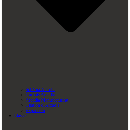
Schéma Arcadia
Harnais Arcadia
Arcadia Manufacturing
Citation d’Arcadia
Expansion
Liasses