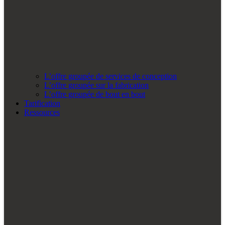
L’offre groupée de services de conception
L’offre groupée sur la fabrication
L’offre groupée de bout en bout
Tarification
Ressources