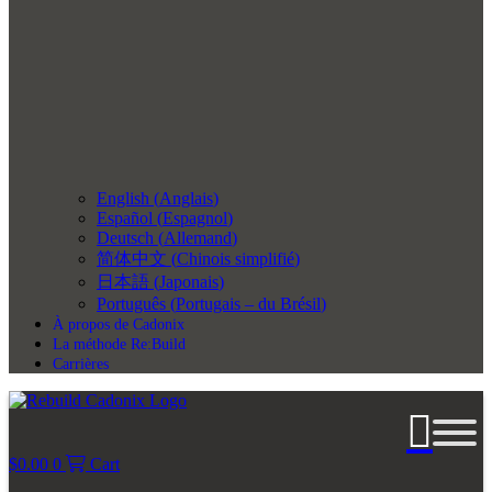
English
(
Anglais
)
Español
(
Espagnol
)
Deutsch
(
Allemand
)
简体中文
(
Chinois simplifié
)
日本語
(
Japonais
)
Português
(
Portugais – du Brésil
)
À propos de Cadonix
La méthode Re:Build
Carrières
$
0.00
0
Cart