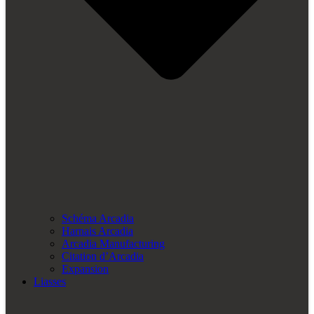
Schéma Arcadia
Harnais Arcadia
Arcadia Manufacturing
Citation d’Arcadia
Expansion
Liasses