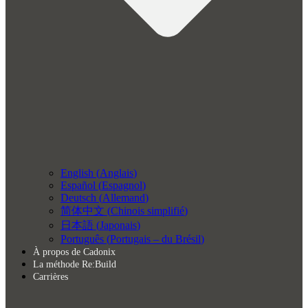
English
(
Anglais
)
Español
(
Espagnol
)
Deutsch
(
Allemand
)
简体中文
(
Chinois simplifié
)
日本語
(
Japonais
)
Português
(
Portugais – du Brésil
)
À propos de Cadonix
La méthode Re:Build
Carrières