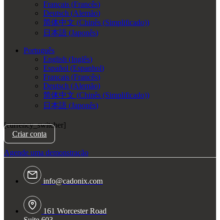
Français
(
Francês
)
Deutsch
(
Alemão
)
简体中文
(
Chinês (Simplificado)
)
日本語
(
Japonês
)
Português
English
(
Inglês
)
Español
(
Espanhol
)
Français
(
Francês
)
Deutsch
(
Alemão
)
简体中文
(
Chinês (Simplificado)
)
日本語
(
Japonês
)
[currency_switcher]
Criar conta
Agende uma demonstração
info@cadonix.com
161 Worcester Road
Suite 603