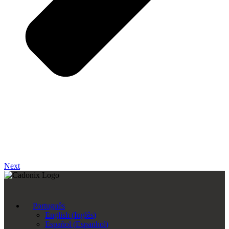
Next
Português
English
(
Inglês
)
Español
(
Espanhol
)