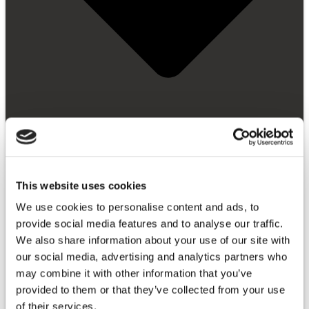
This website uses cookies
We use cookies to personalise content and ads, to
Esquema do Arcadia
provide social media features and to analyse our traffic.
Arnês Arcadia
Fabricação da Arcadia
We also share information about your use of our site with
Citação da Arcádia
our social media, advertising and analytics partners who
Expansões
may combine it with other information that you’ve
Pacotes
provided to them or that they’ve collected from your use
of their services.