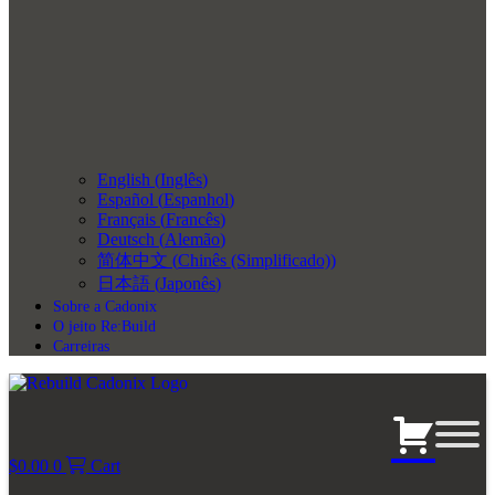
English
(
Inglês
)
Español
(
Espanhol
)
Français
(
Francês
)
Deutsch
(
Alemão
)
简体中文
(
Chinês (Simplificado)
)
日本語
(
Japonês
)
Sobre a Cadonix
O jeito Re:Build
Carreiras
$
0.00
0
Cart