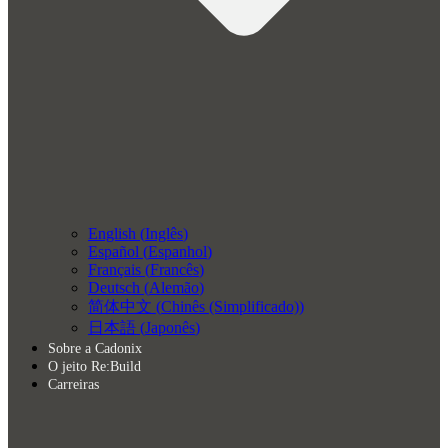
English
(
Inglês
)
Español
(
Espanhol
)
Français
(
Francês
)
Deutsch
(
Alemão
)
简体中文
(
Chinês (Simplificado)
)
日本語
(
Japonês
)
Sobre a Cadonix
O jeito Re:Build
Carreiras