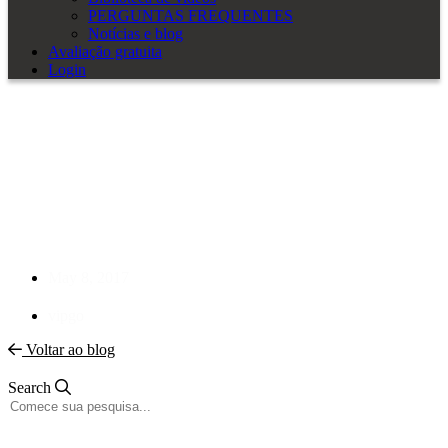
PERGUNTAS FREQUENTES
Notícias e blog
Avaliação gratuita
Login
CAD baseado em nuvem:
tendências de destino no
mercado de chicotes elétricos –
Wire Harnessing News
May 8, 2017
vipgo
Voltar ao blog
Search