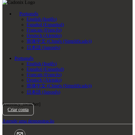
Português
English
(
Inglês
)
Español
(
Espanhol
)
Français
(
Francês
)
Deutsch
(
Alemão
)
简体中文
(
Chinês (Simplificado)
)
日本語
(
Japonês
)
Português
English
(
Inglês
)
Español
(
Espanhol
)
Français
(
Francês
)
Deutsch
(
Alemão
)
简体中文
(
Chinês (Simplificado)
)
日本語
(
Japonês
)
[currency_switcher]
Criar conta
Agende uma demonstração