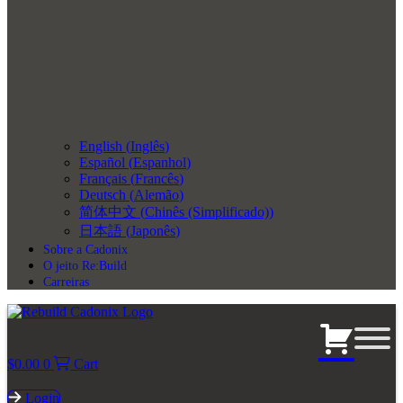
English
(
Inglês
)
Español
(
Espanhol
)
Français
(
Francês
)
Deutsch
(
Alemão
)
简体中文
(
Chinês (Simplificado)
)
日本語
(
Japonês
)
Sobre a Cadonix
O jeito Re:Build
Carreiras
$
0.00
0
Cart
Login