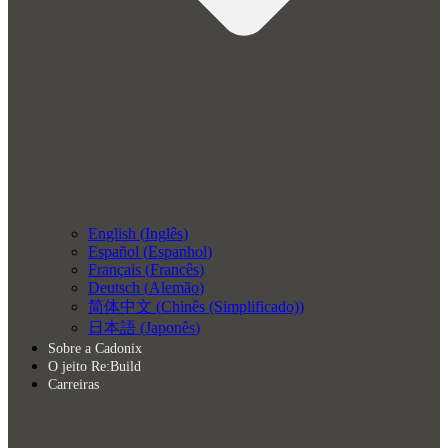
English
(
Inglês
)
Español
(
Espanhol
)
Français
(
Francês
)
Deutsch
(
Alemão
)
简体中文
(
Chinês (Simplificado)
)
日本語
(
Japonês
)
Sobre a Cadonix
O jeito Re:Build
Carreiras