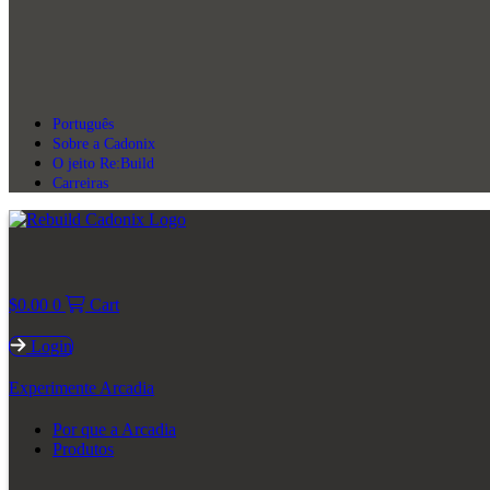
Português
Sobre a Cadonix
O jeito Re:Build
Carreiras
$
0.00
0
Cart
Login
Experimente Arcadia
Por que a Arcadia
Produtos