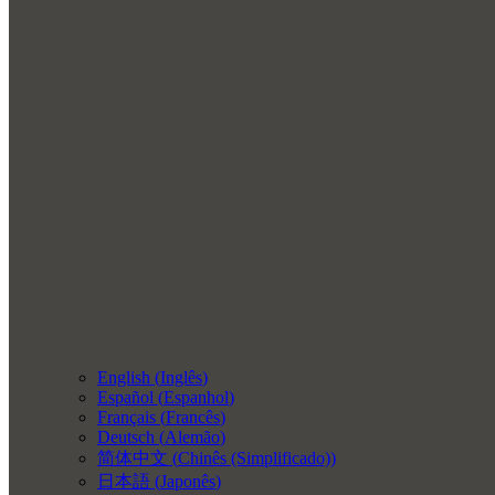
English
(
Inglês
)
Español
(
Espanhol
)
Français
(
Francês
)
Deutsch
(
Alemão
)
简体中文
(
Chinês (Simplificado)
)
日本語
(
Japonês
)