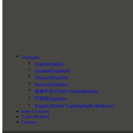
Português
English
(
Inglês
)
Español
(
Espanhol
)
Français
(
Francês
)
Deutsch
(
Alemão
)
简体中文
(
Chinês (Simplificado)
)
日本語
(
Japonês
)
English (British English)
(
Inglês Britânico
)
Sobre a Cadonix
O jeito Re:Build
Carreiras