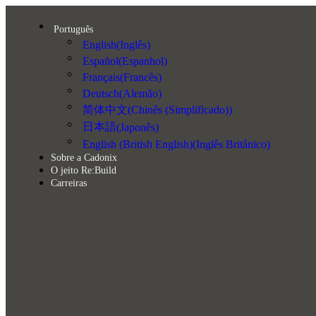
Português
English
(
Inglês
)
Español
(
Espanhol
)
Français
(
Francês
)
Deutsch
(
Alemão
)
简体中文
(
Chinês (Simplificado)
)
日本語
(
Japonês
)
English (British English)
(
Inglês Britânico
)
Sobre a Cadonix
O jeito Re:Build
Carreiras