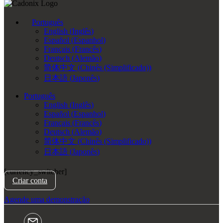
Português
English
(
Inglês
)
Español
(
Espanhol
)
Français
(
Francês
)
Deutsch
(
Alemão
)
简体中文
(
Chinês (Simplificado)
)
日本語
(
Japonês
)
Português
English
(
Inglês
)
Español
(
Espanhol
)
Français
(
Francês
)
Deutsch
(
Alemão
)
简体中文
(
Chinês (Simplificado)
)
日本語
(
Japonês
)
[currency_switcher]
Criar conta
Agende uma demonstração