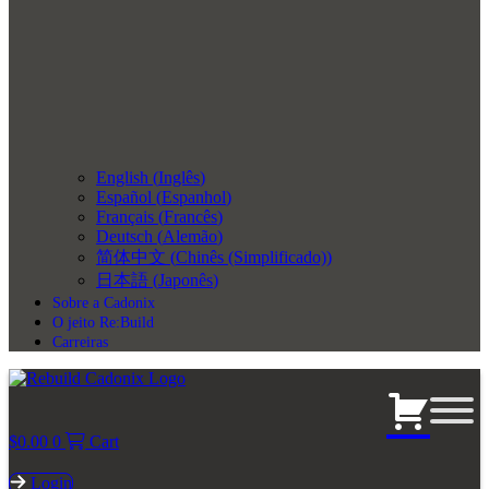
English
(
Inglês
)
Español
(
Espanhol
)
Français
(
Francês
)
Deutsch
(
Alemão
)
简体中文
(
Chinês (Simplificado)
)
日本語
(
Japonês
)
Sobre a Cadonix
O jeito Re:Build
Carreiras
$
0.00
0
Cart
Login