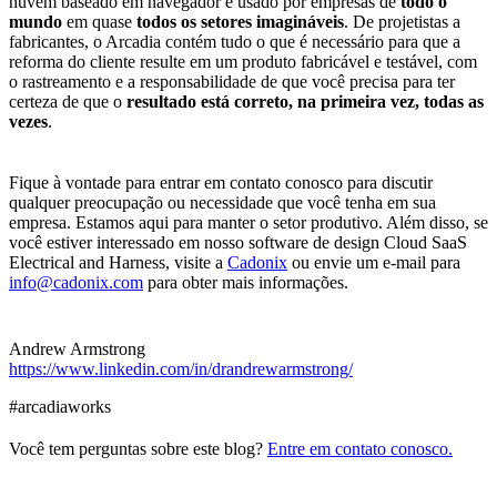
nuvem baseado em navegador é usado por empresas de
todo o
mundo
em quase
todos os setores imagináveis
. De projetistas a
fabricantes, o Arcadia contém tudo o que é necessário para que a
reforma do cliente resulte em um produto fabricável e testável, com
o rastreamento e a responsabilidade de que você precisa para ter
certeza de que o
resultado está correto, na primeira vez, todas as
vezes
.
Fique à vontade para entrar em contato conosco para discutir
qualquer preocupação ou necessidade que você tenha em sua
empresa. Estamos aqui para manter o setor produtivo. Além disso, se
você estiver interessado em nosso software de design Cloud SaaS
Electrical and Harness, visite a
Cadonix
ou envie um e-mail para
info@cadonix.com
para obter mais informações.
Andrew Armstrong
https://www.linkedin.com/in/drandrewarmstrong/
#arcadiaworks
Você tem perguntas sobre este blog?
Entre em contato conosco.