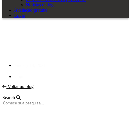
Notícias e blog
Avaliação gratuita
Login
5 etapas para a excelência em
projetos elétricos – Como se
tornar o melhor da categoria
January 13, 2021
vipgo
Voltar ao blog
Search