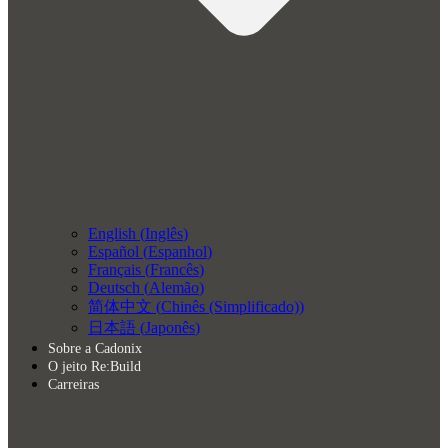
English
(
Inglês
)
Español
(
Espanhol
)
Français
(
Francês
)
Deutsch
(
Alemão
)
简体中文
(
Chinês (Simplificado)
)
日本語
(
Japonês
)
Sobre a Cadonix
O jeito Re:Build
Carreiras