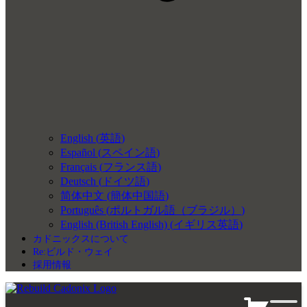
English
(
英語
)
Español
(
スペイン語
)
Français
(
フランス語
)
Deutsch
(
ドイツ語
)
简体中文
(
簡体中国語
)
Português
(
ポルトガル語（ブラジル）
)
English (British English)
(
イギリス英語
)
カドニックスについて
Re:ビルド・ウェイ
採用情報