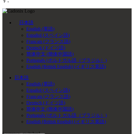
す。
日本語
English
(
英語
)
Español
(
スペイン語
)
Français
(
フランス語
)
Deutsch
(
ドイツ語
)
简体中文
(
簡体中国語
)
Português
(
ポルトガル語（ブラジル）
)
English (British English)
(
イギリス英語
)
日本語
English
(
英語
)
Español
(
スペイン語
)
Français
(
フランス語
)
Deutsch
(
ドイツ語
)
简体中文
(
簡体中国語
)
Português
(
ポルトガル語（ブラジル）
)
English (British English)
(
イギリス英語
)
[currency_switcher]