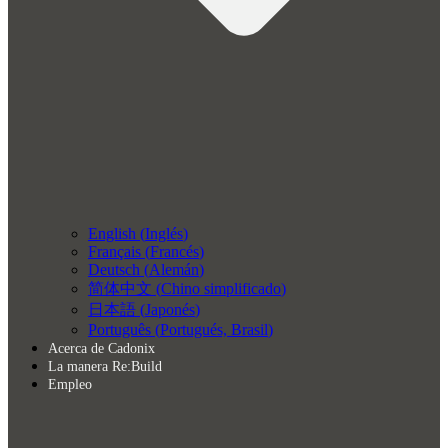
English
(
Inglés
)
Français
(
Francés
)
Deutsch
(
Alemán
)
简体中文
(
Chino simplificado
)
日本語
(
Japonés
)
Português
(
Portugués, Brasil
)
Acerca de Cadonix
La manera Re:Build
Empleo