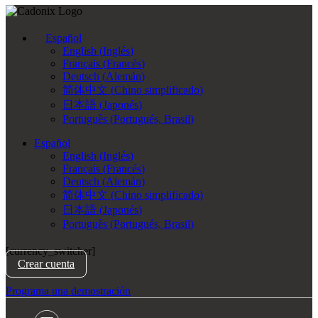
Español
English
(
Inglés
)
Français
(
Francés
)
Deutsch
(
Alemán
)
简体中文
(
Chino simplificado
)
日本語
(
Japonés
)
Português
(
Portugués, Brasil
)
Español
English
(
Inglés
)
Français
(
Francés
)
Deutsch
(
Alemán
)
简体中文
(
Chino simplificado
)
日本語
(
Japonés
)
Português
(
Portugués, Brasil
)
[currency_switcher]
Crear cuenta
Programa una demostración