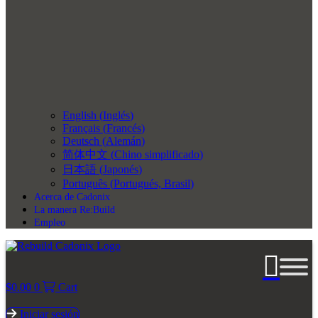
English
(
Inglés
)
Français
(
Francés
)
Deutsch
(
Alemán
)
简体中文
(
Chino simplificado
)
日本語
(
Japonés
)
Português
(
Portugués, Brasil
)
Acerca de Cadonix
La manera Re:Build
Empleo
$
0.00
0
Cart
Iniciar sesión