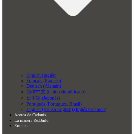
English
(
Inglés
)
Français
(
Francés
)
Deutsch
(
Alemán
)
简体中文
(
Chino simplificado
)
日本語
(
Japonés
)
Português
(
Portugués, Brasil
)
English (British English)
(
Inglés británico
)
Acerca de Cadonix
La manera Re:Build
Empleo