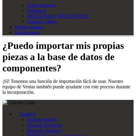
Cómo empezar
Videoteca
PREGUNTAS FRECUENTES
Noticias y Blog
Prueba gratuita
Iniciar sesión
¿Puedo importar mis propias
piezas a la base de datos de
componentes?
¡Sí! Tenemos una función de importación fácil de usar. Nuestro
equipo de Ventas también puede ayudarte con este proceso durante
la incorporación.
Español
English
(
Inglés
)
Français
(
Francés
)
Deutsch
(
Alemán
)