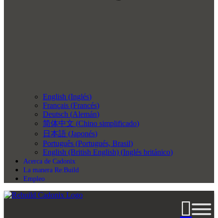
English
(
Inglés
)
Français
(
Francés
)
Deutsch
(
Alemán
)
简体中文
(
Chino simplificado
)
日本語
(
Japonés
)
Português
(
Portugués, Brasil
)
English (British English)
(
Inglés británico
)
Acerca de Cadonix
La manera Re:Build
Empleo