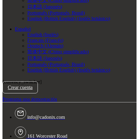
简体中文
(
Chino simplificado
)
日本語
(
Japonés
)
Português
(
Portugués, Brasil
)
English (British English)
(
Inglés británico
)
Español
English
(
Inglés
)
Français
(
Francés
)
Deutsch
(
Alemán
)
简体中文
(
Chino simplificado
)
日本語
(
Japonés
)
Português
(
Portugués, Brasil
)
English (British English)
(
Inglés británico
)
[currency_switcher]
Crear cuenta
Programa una demostración
info@cadonix.com
161 Worcester Road