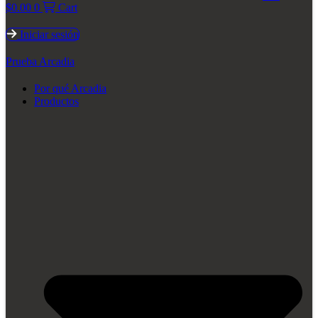
$
0.00
0
Cart
Iniciar sesión
Prueba Arcadia
Por qué Arcadia
Productos