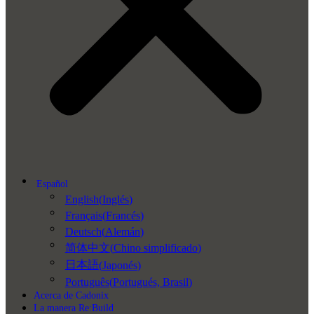
Español
English
(
Inglés
)
Français
(
Francés
)
Deutsch
(
Alemán
)
简体中文
(
Chino simplificado
)
日本語
(
Japonés
)
Português
(
Portugués, Brasil
)
Acerca de Cadonix
La manera Re:Build