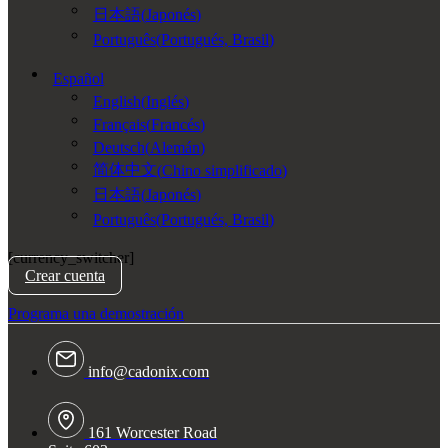
日本語
(
Japonés
)
Português
(
Portugués, Brasil
)
Español
English
(
Inglés
)
Français
(
Francés
)
Deutsch
(
Alemán
)
简体中文
(
Chino simplificado
)
日本語
(
Japonés
)
Português
(
Portugués, Brasil
)
[currency_switcher]
Crear cuenta
Programa una demostración
info@cadonix.com
161 Worcester Road