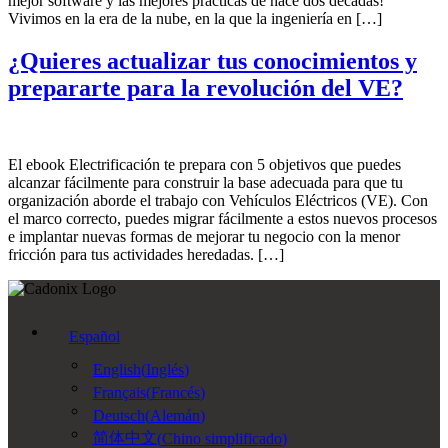
mejor software y las mejores prácticas de hace dos décadas!
Vivimos en la era de la nube, en la que la ingeniería en […]
¿Quieres actualizar tus conocimientos y
prepararte para la revolución del VE?
El ebook Electrificación te prepara con 5 objetivos que puedes
alcanzar fácilmente para construir la base adecuada para que tu
organización aborde el trabajo con Vehículos Eléctricos (VE). Con
el marco correcto, puedes migrar fácilmente a estos nuevos procesos
e implantar nuevas formas de mejorar tu negocio con la menor
fricción para tus actividades heredadas. […]
Español
English
(
Inglés
)
Français
(
Francés
)
Deutsch
(
Alemán
)
简体中文
(
Chino simplificado
)