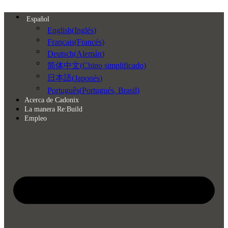
Skip
to
Español
content
English
(
Inglés
)
Français
(
Francés
)
Deutsch
(
Alemán
)
简体中文
(
Chino simplificado
)
日本語
(
Japonés
)
Português
(
Portugués, Brasil
)
Acerca de Cadonix
La manera Re:Build
Empleo