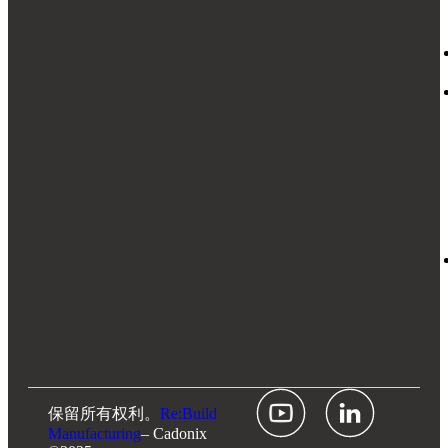
保留所有权利。
Re:Build
Manufacturing
– Cadonix