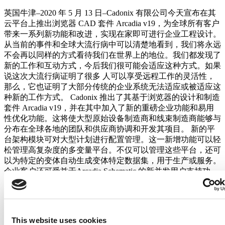
英国牛津–2020 年 5 月 13 日–Cadonix 有限公司今天宣布在其
云平台上推出浏览器 CAD 套件 Arcadia v19，为全球所有客户
带来一系列新功能和改进，实现在家即可进行企业工程设计。
从当前的事件和全球大流行病中可以清楚地看到，我们将永远
不会再以同样的方式看待我们在世界上的地位。我们都发现了
新的工作和互动方式，今后我们很可能会适应这种方式。如果
说这次大流行病证明了很多 人可以享受远程工作的灵活性，
那么，它也证明了大部分传统的企业系统无法适应或被适应这
种新的工作方式。 Cadonix 推出了其基于浏览器的设计和制造
套件 Arcadia v19，并在其中加入了新的重磅企业功能和易用
性优化功能。这将使大型原始设备制造商和线束制造商能够与
分布在全球各地的团队和供应商协调和开发其项目。 新的平
台架构模块可对大型计划进行配置管理。这一新增功能可以轻
松管理高复杂度的多变量平台。不仅可以管理这些平台，还可
以为特定的变体自动生成变体特定数据集，用于生产或服务。
企业客户还可受益于Arcadia Schematic 的新并发用户支持功
能，该功能可使大型团队（甚至是分布在全球各地的团队）在
复杂的多表原理图上进行无缝协作。 现在，您可以从大多数
供应商提供的 MCAD 接口导入和导出数据。例如，线束制造
商可能会收到 Catia 中的设计，或希望将 Arcadia 线束数据导
This website uses cookies
入 Solidworks。这些接口可以减少组织之间的摩擦，避免返