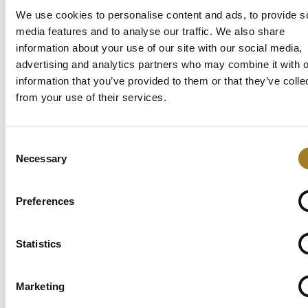
工。 Cadonix 继续加强 Arcadia 与其他系统的连接。Arcadia 企
We use cookies to personalise content and ads, to provide s
业 API 允许与第三方系统进行各种定制集成。常见的集成包
media features and to analyse our traffic. We also share
括 PDM、MRP、库存控制和网络。功能强大的应用程序接口
information about your use of our site with our social media,
允许定制所有 Arcadia 项目管理、报告和文档控制。 企业客户
advertising and analytics partners who may combine it with o
可使用应用程序接口 来建立内部系统的扩展，以便在 Arcadia
information that you’ve provided to them or that they’ve colle
中直接访问。供应商可使用应用程序接口，在自己的 Arcadia
from your use of their services.
装置内为客户提供商品和服务门户。 每个组织都需要为内部
或客户编制文档。而Arcadia v19 的全新自动技术出版物模块
techPublisher 只需点击一个按钮，就能自动生成技术图纸和查
看软件包。与传统的纸质文档相比，它具有显著的优势。
Consent
ArcadiatechPublisher 的智能图纸具有嵌入式智能和元数据，可
Necessary
Selection
进行故障追踪、搜索和诊断，这对任何服务部门或现场工程师
来说都是一大福音。 每位用户都将享受到20 多项新的易用性
功能和更多增强功能，包括更快的响应时间、云加速作业处
Preferences
理、额外的快捷菜单以及一系列新的数据输入和验证工具。这
些改进和优化中有 90% 都是根据客户的反馈意见以及重复或
Statistics
复杂的操作而进行的，在这些操作中，性能和智能化大大提高
了工作效率。 […]
Marketing