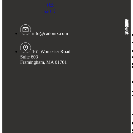
（巴
西）
)
公
产
资
法
司
品
源
律
名
称
info@cadonix.com
161 Worcester Road
Suite 603
Framingham, MA 01701