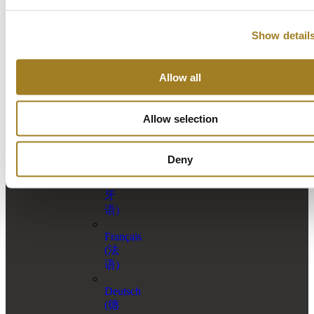
Show detail
[currency_switcher]
创建账
预约演
简体中
户
示
文
Allow all
English
(
英
Allow selection
语
)
Español
Deny
(
西
班
牙
语
)
Français
(
法
语
)
Deutsch
(
德