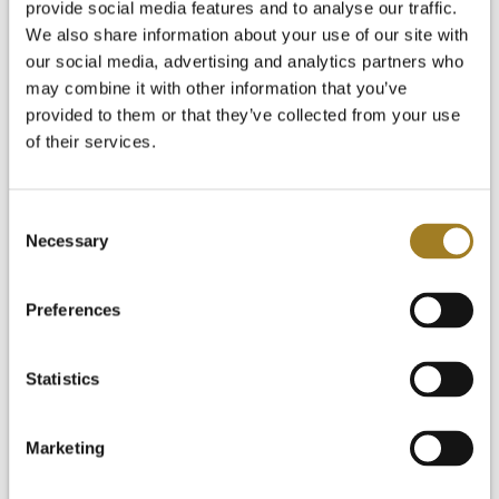
provide social media features and to analyse our traffic.
We also share information about your use of our site with
our social media, advertising and analytics partners who
may combine it with other information that you’ve
入门
provided to them or that they’ve collected from your use
视频资料库
of their services.
常见问题
新闻与博客
免费试用
Consent
登录
Necessary
Selection
Preferences
Statistics
Marketing