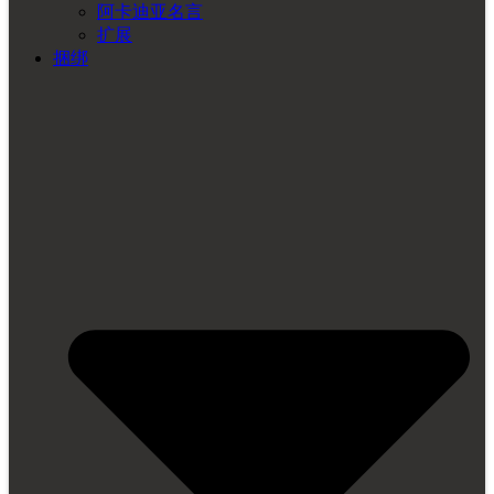
阿卡迪亚名言
扩展
捆绑