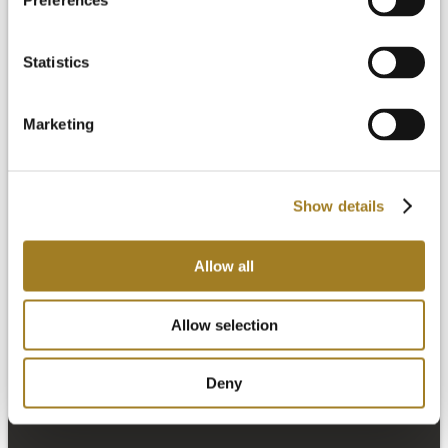
Preferences
Statistics
Marketing
Show details
设计包
制造包
端到端软件包
Allow all
定价
资源
Allow selection
Deny