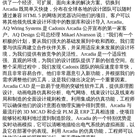
供了一个经济、可扩展、面向未来的解决方案。切换到
Arcadia 既简单又快捷，分布在全球各地的设计团队可以随时
通过兼容 HTML 5 的网络浏览器访问他们的项目。客户可以
将其他领先线束设计环境中的数据库和设计导入 Arcadia。
AQ Wiring Systems 是 Cadonix Arcadia 公开宣布的第一家客
户。AQ Design 公司总经理 Mikael Alvarsson 说：”我们有一个
积极的计划，要从我们强大的基础发展到中欧和西欧。我们需
要与供应商建立合作伙伴关系，并采用适应未来发展的设计环
境，为我们提供有效竞争的灵活性。Arcadia 是一个适应性
强、直观的环境，为我们的设计团队提供了新的创造空间。在
整个采用过程中，我们发现 Cadonix 团队的响应速度非常快，
而且非常容易合作。他们非常愿意引入新功能，并根据我们的
需求调整他们的工具，这是我们做出决定的一个重要因素。
Arcadia CAD 是一款易于使用的突破性软件工具，提供原理图
设计、动画电路仿真和分析、电气网络、线束设计以及线束布
局和制造的全面设计规则检查。利用集成的仿真功能，工程师
可以确保他们的设计意图在物理实施中得到贯彻。Arcadia 与
最流行的 3D MCAD 和企业 PLM 及 ERP 工具相连接，使项目
能够轻松顺利地过渡到制造阶段。Arcadia 的一个特别优势是
实时动画模拟，它可以清晰地描绘出电气系统的虚拟画面，以
及它在部署中的表现。利用 Arcadia 的仿真功能，工程师可以