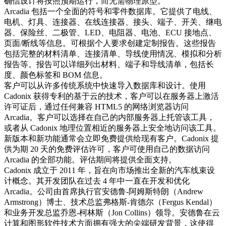
确信设计将按照预期运行，而无需物理原型。
Arcadia 包括一个全面的符号和零件数据库。它提供了电线、
电机、灯具、连接器、在线连接器、接头、端子、开关、继电
器、保险丝、二极管、LED、电阻器、电池、ECU 接地点、
页面/断线等信息。可根据个人要求创建定制报告。这些报告
包括完整的材料清单、连接清单、导线使用情况、模拟和分析
报告等。报告可以详细列出材料、端子和导线清单，包括长
度、颜色标签和 BOM 信息。
客户可以从许多传统系统中快速导入数据库和设计。使用
Cadonix 获得专利的基于云的技术，客户可以在服务器上激活
许可证后，通过任何兼容 HTML5 的网络浏览器访问
Arcadia。客户可以选择在自己的内部服务器上托管该工具，
或者从 Cadonix 地理位置相近的服务器上安全地访问该工具。
新版本和新功能通常会立即免费提供给现有客户。Cadonix 提
供为期 20 天的免费评估许可，客户可使用自己的数据访问
Arcadia 的全部功能。评估期间将提供全面支持。
Cadonix 成立于 2011 年，旨在向市场推出全新的汽车线束设
计概念。其开发团队在过去 4 年中一直在开发和优化
Arcadia。公司由首席执行官安德鲁-阿姆斯特朗（Andrew
Armstrong）博士、技术总监弗格斯-肯德尔（Fergus Kendal）
和业务开发总监乔恩-柯林斯（Jon Collins）领导。安德鲁在云
计算和图形软件技术方面拥有强大的尖端研发背景，这使得