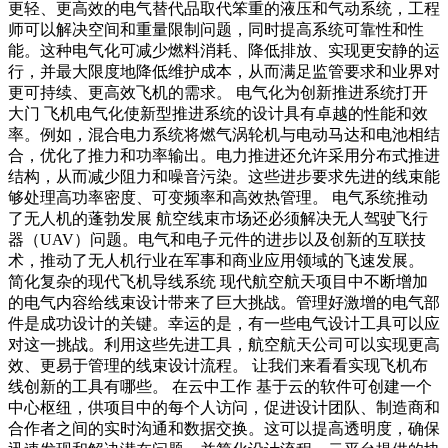
更轻、更高效的电气替代品取代笨重的液压和气动系统，工程
师可以解决空间和重量限制问题，同时提高系统可靠性和性
能。这种电气化可减少燃料消耗、降低排放、实现更安静的运
行，并最大限度地降低维护成本，从而满足监管要求和业界对
更可持续、更高效飞机的需求。 电气化为创新推进系统打开
大门 飞机电气化使新型推进系统的设计具有卓越的性能和效
率。例如，混合电力系统将燃气涡轮机与电动马达和电池相结
合，优化了推力和功率输出。电力推进还允许采用分布式推进
结构，从而减少阻力和噪音污染。这些进步要求先进的线束能
够处理高功率密度、可变频率和高效热管理。 电气系统推动
了无人机的蓬勃发展 航空线束市场还必须解决无人驾驶飞行
器（UAV）问题。电气和电子元件的进步以及创新的互联技
术，推动了无人机行业在军事和商业应用领域的飞速发展。
简化复杂的现代飞机导线系统 现代航空航天项目中不断增加
的电气内容给线束设计带来了巨大挑战。管理好激增的电气部
件是成功设计的关键。幸运的是，有一些电气设计工具可以应
对这一挑战。利用这些先进工具，航空航天公司可以实现更高
效、更易于管理的线束设计流程。 让我们来看看实现飞机布
线创新的工具有哪些。 在云中工作 基于云的软件可创建一个
中心枢纽，供项目中的每个人访问，促进设计团队、制造商和
合作者之间的实时沟通和数据交换。这可以提高透明度，确保