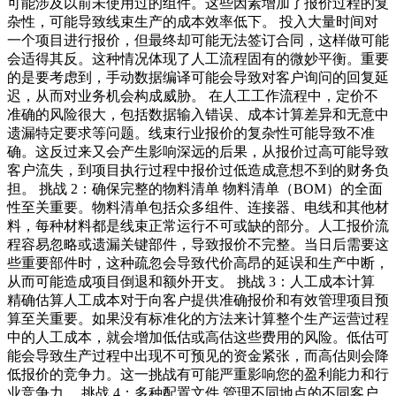
可能涉及以前未使用过的组件。这些因素增加了报价过程的复
杂性，可能导致线束生产的成本效率低下。 投入大量时间对
一个项目进行报价，但最终却可能无法签订合同，这样做可能
会适得其反。这种情况体现了人工流程固有的微妙平衡。重要
的是要考虑到，手动数据编译可能会导致对客户询问的回复延
迟，从而对业务机会构成威胁。 在人工工作流程中，定价不
准确的风险很大，包括数据输入错误、成本计算差异和无意中
遗漏特定要求等问题。线束行业报价的复杂性可能导致不准
确。这反过来又会产生影响深远的后果，从报价过高可能导致
客户流失，到项目执行过程中报价过低造成意想不到的财务负
担。 挑战 2：确保完整的物料清单 物料清单（BOM）的全面
性至关重要。物料清单包括众多组件、连接器、电线和其他材
料，每种材料都是线束正常运行不可或缺的部分。人工报价流
程容易忽略或遗漏关键部件，导致报价不完整。当日后需要这
些重要部件时，这种疏忽会导致代价高昂的延误和生产中断，
从而可能造成项目倒退和额外开支。 挑战 3：人工成本计算
精确估算人工成本对于向客户提供准确报价和有效管理项目预
算至关重要。如果没有标准化的方法来计算整个生产运营过程
中的人工成本，就会增加低估或高估这些费用的风险。低估可
能会导致生产过程中出现不可预见的资金紧张，而高估则会降
低报价的竞争力。这一挑战有可能严重影响您的盈利能力和行
业竞争力。 挑战 4：多种配置文件 管理不同地点的不同客户