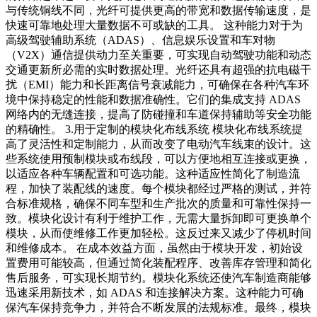
与传统铜线不同，光纤可提供更高的带宽和数据传输速度，是
快速可靠地处理大量数据不可或缺的工具。 这种能力对于为
高级驾驶辅助系统（ADAS）、信息娱乐设置和车对物
（V2X）通信提供动力至关重要，可实现自动驾驶功能和动态
交通更新所必需的实时数据处理。光纤还具有超强的抗电磁干
扰（EMI）能力和长距离信号衰减能力，可确保在各种汽车环
境中保持稳定的性能和数据准确性。它们的集成支持 ADAS
网络内的无缝连接，提高了防碰撞和车道保持辅助等安全功能
的精确性。 3.用于定制的模块化布线系统 模块化布线系统提
高了灵活性和定制能力，从而改变了电动汽车线束的设计。这
些系统使用预制模块或布线段，可以方便地相互连接或更换，
以适应各种车辆配置和可选功能。这种适应性简化了制造流
程，加快了装配线的速度。每个模块都经过严格的测试，并符
合标准规格，确保不同车型和生产批次的质量和可靠性保持一
致。模块化设计有利于维护工作，无需大量拆卸即可更换单个
模块，从而使维修工作更加轻松。这反过来又减少了停机时间
和维修成本。 在成本效益方面，虽然由于模块开发，初始设
置费用可能较高，但通过简化装配程序、改善库存管理和简化
售后服务，可实现长期节约。模块化系统还使汽车制造商能够
迅速采用新技术，如 ADAS 和连接解决方案。这种能力可确
保汽车保持竞争力，并符合不断发展的法规标准。最终，模块