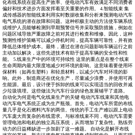
化布线系统在提高生产效率、使电动汽车有效满足不同消费者
偏好和技术进步方面发挥着至关重要的作用。 4.智能线束 集
成传感器的智能线束利用实时数据收集和分析来预测电动汽车
电气系统的潜在故障和问题。这种积极主动的方法使车辆系统
或维护人员能够检测到早期预警信号并采取预防措施，例如在
问题区域导致严重故障之前对其进行检查和维修。因此，这种
预测性维护策略可以减少停机时间，提高车辆可靠性，并有效
降低总体维护成本。最终，通过在潜在问题影响车辆运行之前
主动加以解决，这些先进技术有助于提高车辆的安全性和性
能。 5.线束生产中的环境可持续性 这里的重点是在整个线束
生命周期内最大限度地减少对环境的影响。这意味着要使用环
保材料（如再生塑料）和轻质材料，以减少汽车对环境的影
响。此外，制造商还在优化生产，尽量减少浪费，并使用可再
生能源。最后，设计便于拆卸的线束可以实现适当的回收并减
少垃圾填埋。这些做法为汽车行业的绿色发展铺平了道路。
自动化为何是电气化线束生产的关键 电动汽车线束和其他电
动汽车电气系统正成为生产瓶颈。首先，电动汽车所需的布线
量几乎是化石燃料汽车的两倍。传统的手工生产难以跟上电动
汽车庞大而复杂的布线需求。与标准线束不同，电动汽车需要
管理电池和电机的独立高压系统，从而增加了复杂性。熟练劳
动力的日益稀缺进一步加剧了这一难题。 自动化是解开布线