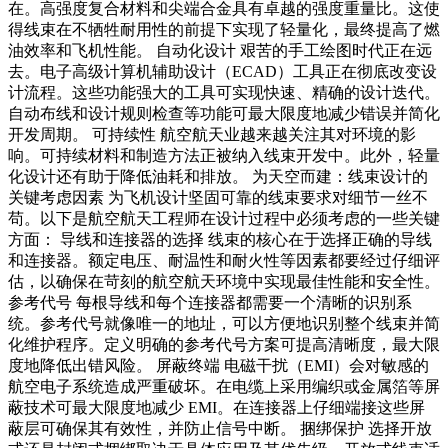
在。高强度复合材料和尖端合金具有卓越的强度重量比。这使
得线束在不牺牲耐用性的前提下实现了轻量化，最终提高了燃
油效率和飞机性能。 自动化设计 艰苦的手工绘图时代正在远
去。电子高级计算机辅助设计（ECAD）工具正在彻底改变设
计流程。这些功能强大的工具可实现快速、精确的设计迭代。
自动布线和设计规则检查等功能可最大限度地减少错误并简化
开发周期。 可持续性 航空航天业越来越关注其对环境的影
响。可持续材料和制造方法正被纳入线束开发中。此外，轻量
化设计还有助于降低油耗和排放。 为天空而建：线束设计的
关键考虑因素 为飞机设计坚固可靠的线束要求对细节一丝不
苟。以下是航空航天工程师在设计过程中必须考虑的一些关键
方面： 导线和连接器的选择 线束的核心在于选择正确的导线
和连接器。额定电压、耐温性和耐火性等因素都要经过仔细评
估，以确保在苛刻的航空航天环境中实现最佳性能和安全性。
参考代号 每根导线和每个连接器都需要一个清晰的识别系
统。参考代号就像唯一的地址，可以方便地识别整个线束并简
化维护程序。定义明确的参考代号方案可提高清晰度，最大限
度地降低出错风险。 屏蔽终端 电磁干扰（EMI）会对敏感的
航空电子系统造成严重破坏。在电缆上采用编织或金属箔等屏
蔽技术可最大限度地减少 EMI。在连接器上仔细端接这些屏
蔽层可确保其有效性，并防止信号中断。 捆绑保护 选择开放