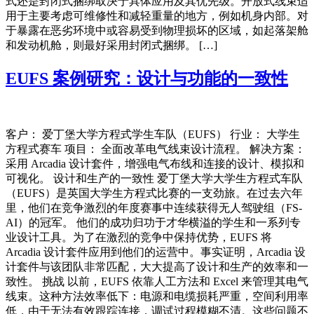
式还是封闭式捆绑取决于具体应用及其优先级。开放式线束适
用于主要考虑可维修性和减轻重量的地方，例如机身内部。对
于暴露在恶劣环境中或容易受到物理损坏的区域，如起落架舱
和发动机舱，则最好采用封闭式捆绑。 […]
EUFS 案例研究：设计与功能的一致性
客户： 爱丁堡大学方程式学生车队（EUFS） 行业： 大学生
方程式赛车 项目： 全面改革电气线束设计流程。 解决方案：
采用 Arcadia 设计套件，增强电气布线和连接的设计、模拟和
可视化。 设计和生产的一致性 爱丁堡大学大学生方程式车队
（EUFS）是英国大学生方程式比赛的一支劲旅。在过去六年
里，他们在竞争激烈的年度赛事中连续获得无人驾驶组（FS-
AI）的冠军。 他们的成功归功于才华横溢的学生和一系列专
业设计工具。为了在激烈的竞争中保持优势，EUFS 将
Arcadia 设计套件应用到他们的运营中。事实证明，Arcadia 设
计套件与该团队非常匹配，大大提高了设计和生产的效率和一
致性。 挑战 以前，EUFS 依靠人工方法和 Excel 来管理其电气
线束。这种方法效率低下：电源和电缆损耗严重，空间利用率
低，由于无法有效跟踪连接，调试过程模糊不清。这些问题不