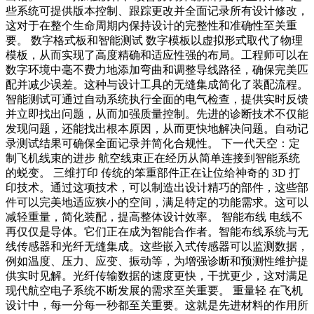
些系统可提供版本控制、跟踪更改并全面记录所有设计修改，
这对于在整个生命周期内保持设计的完整性和准确性至关重
要。 数字格式板和智能测试 数字模板以虚拟形式取代了物理
模板，从而实现了高度精确和适应性强的布局。工程师可以在
数字环境中毫不费力地添加弯曲和调整导线路径，确保完美匹
配并减少误差。这种与设计工具的无缝集成简化了装配流程。
智能测试可通过自动系统执行全面的电气检查，提供实时反馈
并立即找出问题，从而加强质量控制。先进的诊断技术不仅能
发现问题，还能找出根本原因，从而更快地解决问题。自动记
录测试结果可确保全面记录并简化合规性。 下一代天空：定
制飞机线束的进步 航空线束正在经历从简单连接到智能系统
的蜕变。 三维打印 传统的笨重部件正在让位给神奇的 3D 打
印技术。通过这项技术，可以制造出设计精巧的部件，这些部
件可以完美地适应狭小的空间，满足特定的功能需求。这可以
减轻重量，简化装配，提高整体设计效率。 智能布线 电线不
再仅仅是导体。它们正在成为智能合作者。智能布线系统与无
线传感器和光纤无缝集成。这些嵌入式传感器可以监测数据，
例如温度、压力、应变、振动等，为增强诊断和预测性维护提
供实时见解。光纤传输数据的速度更快，干扰更少，这对满足
现代航空电子系统不断发展的需求至关重要。 重量轻 在飞机
设计中，每一分每一秒都至关重要。这就是先进材料的作用所