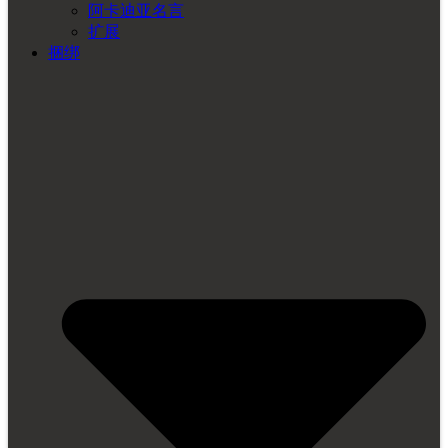
阿卡迪亚名言
扩展
捆绑