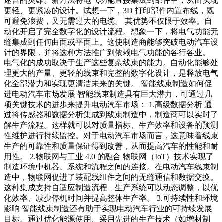
迷宫的英雄。新方法将电气功能直接集成到部件中，从而实现
更轻、更紧凑的设计。试想一下，3D 打印部件内置布线，既
可避免浪费，又无需过大的电缆。 其优势不仅限于效率。自
动化开启了完全数字化的设计流程。想象一下，将电气功能无
缝集成到任何曲面或平面上。这使制造商能够突破电动汽车设
计的界限，并将这种方法推广到依赖电气功能的各行各业。
电气化的成功取决于生产这些复杂线束的能力。自动化能够处
理更大的产量、更轻的线束和完整的数字化设计，是释放电气
化全部潜力和实现更清洁未来的关键。 智能线束制造如何促
进电动汽车市场发展 智能线束制造具有巨大潜力，可通过几
项关键技术的进步来提升电动汽车市场： 1.高级数据分析 通
过将传感器和数据分析集成到线束制造中，制造商可以实时了
解生产流程。这样就可以对质量指标、生产效率和设备的预测
性维护进行持续监控。对于电动汽车市场而言，这意味着线束
生产的可靠性和质量保证得到改善，从而提高汽车的性能和耐
用性。 2.物联网与工业 4.0 的融合 物联网（IoT）技术实现了
制造环境中机器、系统和流程之间的连接。在电动汽车线束制
造中，物联网促进了装配线组件之间的无缝通信和数据交换。
这种集成支持自适应制造流程，生产系统可以动态调整，以优
化效率、减少停机时间并提高整体生产率。 3.可持续性和环境
影响 智能线束制造还有助于实现电动汽车行业的可持续发展
目标。通过优化能源使用、采用先进的生产技术（如增材制