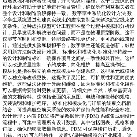
迅速发现和解决潜在问题，并简化设计流程。云平台提供的协
作环境还有助于更好地进行项目管理，确保所有利益相关者在
整个设计和制造阶段保持一致。 数字孪生系统化设计方法 数
字孪生系统通过创建真实线束的虚拟复制品来解决航空线束的
复杂性。这种虚拟模型可让工程师在整个过程中模拟和分析设
计，及早发现和解决潜在问题，而不是在物理原型阶段。这不
仅能节省时间和资源，还能最终实现更优化、更可靠的线束设
计。通过提供实验和模拟平台，数字孪生还能促进创新，鼓励
采用新方法解决设计难题。 标准化和模块化 标准化坚持统一
的设计和制造标准，确保各项目之间的一致性和兼容性。这样
可以改进质量控制，节约成本，简化维护，提高互操作性。
模块化是指在独立的单元或模块中创建系统，这些单元或模块
可以独立修改或更换。这提供了灵活性、可扩展性和更简便的
维护。这些做法还便于升级和维修，因为标准化和模块化组件
可以根据需要随时更换或更新。 详细文件 当然，线束需要详
细的文档资料。这包括全面的示意图、电线和连接器的规格、
安装说明和维护程序。 标准化和模块化与详细的线束文档相
结合，可提高航空航天系统的效率并保持高性能和安全标准。
设计管理：内置 PDM 将产品数据管理 (PDM) 系统集成到设计
流程中，可集中管理所有设计数据。其中包括图表、规格和修
订版，确保能够获取最新信息。PDM 可保存修订历史，避免
出错。PDM 可加强协作、改善协调并确保符合行业标准。这