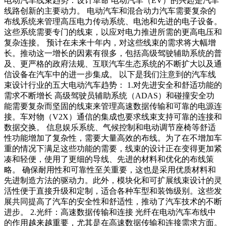
电动汽车线束趋势：设计革命 电动汽车（EV）的兴起是汽车
线路创新的主要动力。 电动汽车和混合动力汽车需要复杂的
布线系统来管理高压电力传动系统、电池和先进的电子设备。
这些系统需要专门的线束，以应对电力推进所需的更高电压和
复杂连接。 预计在未来十年内，对这些线束的需求将大幅增
长。推动这一增长的因素有很多，包括高级驾驶辅助系统的普
及、更严格的政府法规、互联汽车生态系统的不断扩大以及通
信设备在汽车中的进一步集成。 以下是我们注意到的汽车线
束设计行业的五大电动汽车趋势： 1.对先进安全和舒适功能的
需求不断增长 高级驾驶员辅助系统（ADAS）和碰撞安全功
能需要复杂而坚固的线束来管理高速数据传输和可靠的电源连
接。车对物（V2X）通信的集成也要求线束支持可靠的连接和
数据交换。 信息娱乐系统、气候控制和电动调节座椅等舒适
性功能增加了复杂性，需要大量高效的布线。为了在不增加车
重的情况下满足这些功能的需要，线束的设计正在变得更加紧
凑和轻便，使用了更细的导线、先进的材料和优化的布线策
略。 确保耐用性和可靠性至关重要，这也是采用优质材料和
先进制造方法的驱动力。此外，模块化和可扩展线束设计的灵
活性便于直接升级和定制，适合各种车型和装饰级别。这些发
展共同提高了汽车的安全性和舒适性，推动了汽车技术的不断
进步。 2.光纤：高速数据传输和连接 光纤在电动汽车布线中
的作用越来越重要，尤其是在高速数据传输和连接需求方面。