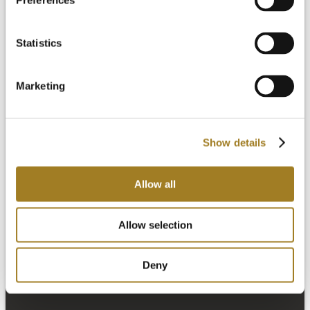
Preferences
Statistics
Marketing
Show details
Allow all
设计包
Allow selection
制造包
端到端软件包
定价
Deny
资源