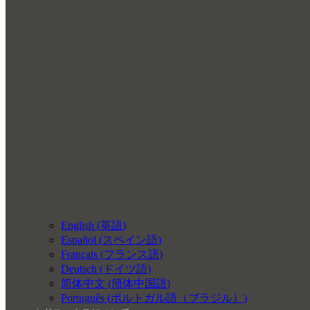
English
(
英語
)
Español
(
スペイン語
)
Français
(
フランス語
)
Deutsch
(
ドイツ語
)
简体中文
(
簡体中国語
)
Português
(
ポルトガル語（ブラジル）
)