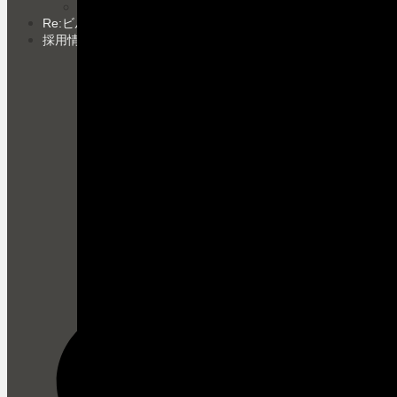
Português
(
Portuguese, Brazil
)
Re:ビルド・ウェイ
採用情報