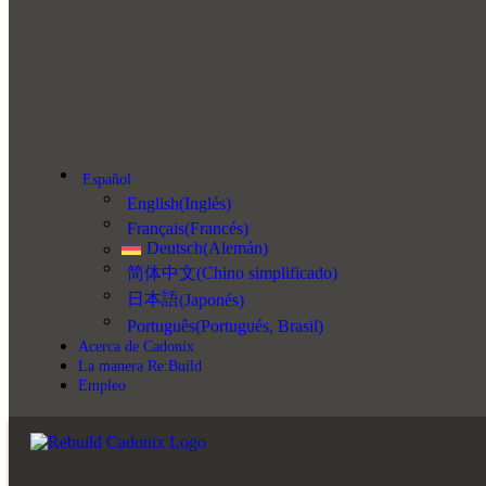
Español
English
(
Inglés
)
Français
(
Francés
)
Deutsch
(
Alemán
)
简体中文
(
Chino simplificado
)
日本語
(
Japonés
)
Português
(
Portugués, Brasil
)
Acerca de Cadonix
La manera Re:Build
Empleo