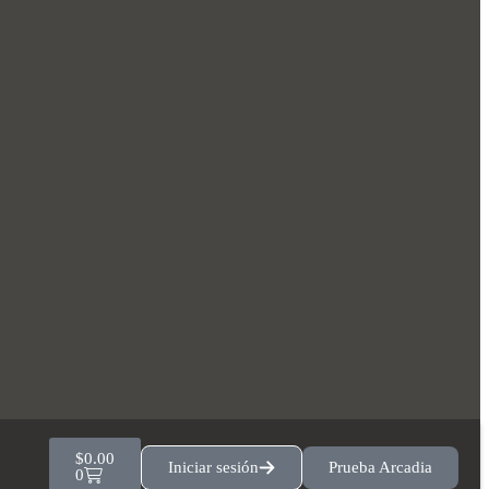
$
0.00
Iniciar sesión
Prueba Arcadia
0