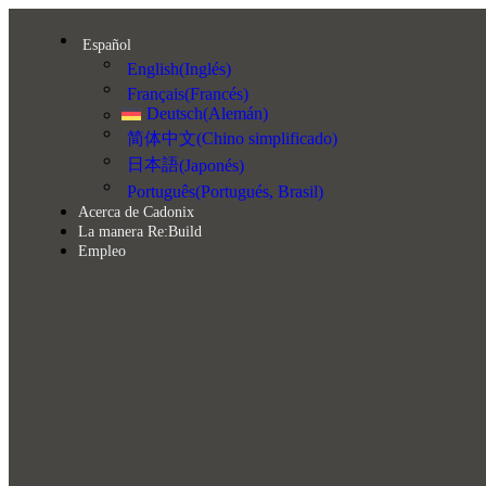
Español
English
(
Inglés
)
Français
(
Francés
)
Deutsch
(
Alemán
)
简体中文
(
Chino simplificado
)
日本語
(
Japonés
)
Português
(
Portugués, Brasil
)
Acerca de Cadonix
La manera Re:Build
Empleo