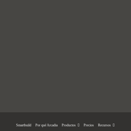
Smartbuild
Por qué Arcadia
Productos
Precios
Recursos