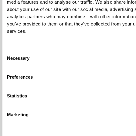
追跡や整合性が難しい すべての設計ファイルを集中管理。
media features and to analyse our traffic. We also share info
常に最新バージョンを共有可能 スケーラビリティ 拡張時は
about your use of our site with our social media, advertising 
追加のハードウェアやソフト導入が必要でコスト増 必要に
analytics partners who may combine it with other information
応じて柔軟に拡張可能。中断や初期投資不要 データセキュ
you’ve provided to them or that they’ve collected from your us
リティ 利用者の責任 クラウドホスティングサービスによる
services.
強固なセキュリティ対策 データバックアップ 利用者の責任
自動的にクラウド上でバックアップ実行 メンテナンス 利用
者の責任 クラウドホスティングサービスが対応 製造・ドキ
Consent
ュメントとの統合 不可 設計データを製造プロセスへスムー
Necessary
Selection
ズに転送。手入力ミスを削減 なぜSaaSベースのCADが必要
なのか SaaSベースのCADワイヤーハーネス設計ツールは、
Preferences
単なる機能向上にとどまりません。生産性・意思決定スピ
ード・コスト効率を飛躍的に向上させる、まったく新しい
レベルの業務環境を実現します。 SaaSワイヤーハーネスソ
Statistics
フトウェアの導入効果 包括的なワイヤーハーネスエンター
プライズソリューションを導入すると、設計から製造まで
Marketing
のすべてのプロセスを効率化できます。 Arcadiaの直感的
な電気回路図ソフトウェアから設計を開始し、初期段階か
ら正確で精密なスケマティックを作成できます。シミュレ