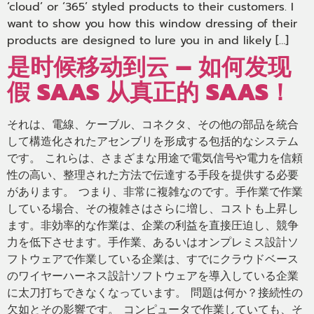
‘cloud’ or ‘365’ styled products to their customers. I
want to show you how this window dressing of their
products are designed to lure you in and likely […]
是时候移动到云 – 如何发现
假 SAAS 从真正的 SAAS！
それは、電線、ケーブル、コネクタ、その他の部品を統合
して構造化されたアセンブリを形成する包括的なシステム
です。 これらは、さまざまな用途で電気信号や電力を信頼
性の高い、整理された方法で伝達する手段を提供する必要
があります。 つまり、非常に複雑なのです。手作業で作業
している場合、その複雑さはさらに増し、コストも上昇し
ます。非効率的な作業は、企業の利益を直接圧迫し、競争
力を低下させます。手作業、あるいはオンプレミス設計ソ
フトウェアで作業している企業は、すでにクラウドベース
のワイヤーハーネス設計ソフトウェアを導入している企業
に太刀打ちできなくなっています。 問題は何か？接続性の
欠如とその影響です。 コンピュータで作業していても、そ