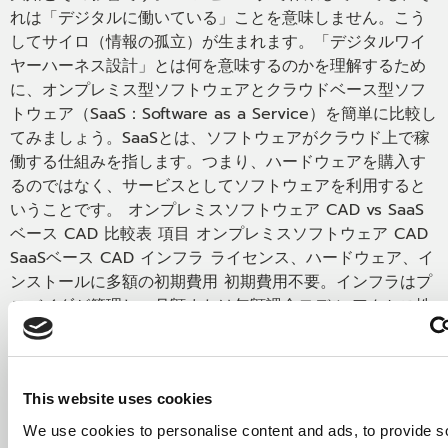
れは「デジタルに働いている」ことを意味しません。こう
してサイロ（情報の孤立）が生まれます。「デジタルワイ
ヤーハーネス設計」とは何を意味するのかを理解するため
に、オンプレミス型ソフトウェアとクラウドベース型ソフ
トウェア（SaaS：Software as a Service）を簡単に比較し
てみましょう。SaaSとは、ソフトウェアがクラウド上で稼
働する仕組みを指します。つまり、ハードウェアを購入す
るのではなく、サービスとしてソフトウェアを利用すると
いうことです。 オンプレミスソフトウェア CAD vs SaaS
ベース CAD 比較表 項目 オンプレミスソフトウェア CAD
SaaSベース CAD インフラ ライセンス、ハードウェア、イ
ンストールに多額の初期費用 初期費用不要。インフラはプ
ロバイダが管理し、月額または年額課金モデル アクセス性
ソフトがインストールされた端末からのみアクセス可能 イ
ンターネット接続があればどこからでもアクセス可能 コラ
ボレーション チームが離れていると情報共有が困難 場所に
関係なくリアルタイムで共同編集・コメント・変更履歴追
This website uses cookies
跡が可能 バージョン管理 バージョン管理が不十分で、改訂
We use cookies to personalise content and ads, to provide s