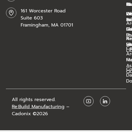
Ca
AI
Mo
Po
161 Worcester Road
W
sm
Ge
Li
Suite 603
Ar
St
In
Ar
Framingham, MA 01701
Bl
Sc
Ca
Co
St
Po
N
Ar
Ha
Vi
Si
Ca
Li
Ar
Ma
Fr
As
C
Qu
Da
Do
All rights reserved.
Re:Build Manufacturing
–
Cadonix ©2026