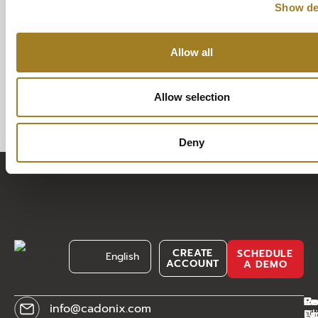
ーション機能により、電気配線システムの挙動を確認し、
Show de
早期に修正が可能です。 Arcadia Harnessとの統合によ
り、BOM（部品表）やワイヤーリスト、レポートを自動生
Allow all
成します。 設計品質の維持は極めて重要です。Arcadiaに
は品質管理機能が組み込まれており、設計の正確性と完全
性を保証。業界標準や設計仕様に準拠した高品質なワイヤ
Allow selection
ーハーネスを実現します。広範な電子部品データベースに
より、部品選定を効率化し、手動入力ミスを排除します。
真のコラボレーションを実現 […]
Deny
[currency_switcher]
CREATE
SCHEDULE
English
ACCOUNT
A DEMO
C
Pr
Re
Le
info@cadonix.com
Ab
Ca
Li
Pr