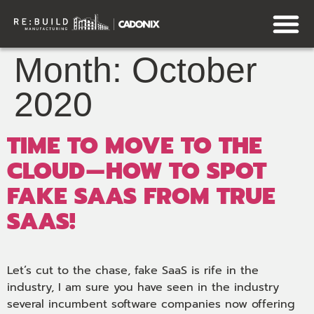
Month:
October
2020
TIME TO MOVE TO THE
CLOUD — HOW TO SPOT
FAKE SAAS FROM TRUE
SAAS!
Let’s cut to the chase, fake SaaS is rife in the
industry, I am sure you have seen in the industry
several incumbent software companies now offering